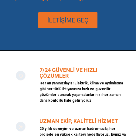
İLETİŞİME GEÇ
7/24 GÜVENLI VE HIZLI
ÇÖZÜMLER
Her an yanınızdayız! Elektrik, klima ve aydınlatma
gibi her türlü ihtiyacınıza hızlı ve güvenilir
çözümler sunarak yaşam alanlarınızı her zaman
daha konforlu hale getiriyoruz.
UZMAN EKIP, KALITELI HIZMET
20 yıllık deneyim ve uzman kadromuzla, her
projede en yüksek kaliteyi hedefliyoruz. Eviniz ya