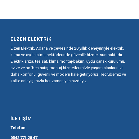
ELZEN ELEKTRIK
Elzen Elektrik, Adana ve çevresinde 20 yıllık deneyimiyle elektrik,
klima ve aydınlatma sektörlerinde güvenilir hizmet sunmaktadır.
Elektrik arıza, tesisat, klima montaj-bakım, uydu çanak kurulumu,
avize ve şofben satış-montaj hizmetlerimizle yaşam alanlarınızı
daha konforlu, güvenli ve modern hale getiriyoruz. Tecrübemiz ve
kalite anlayışımızla her zaman yanınızdayız.
İLETIŞIM
Telefon:
0542 771 28 47